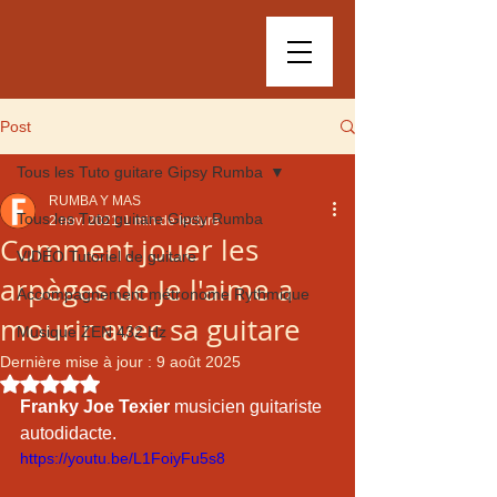
Post
Tous les Tuto guitare Gipsy Rumba
RUMBA Y MAS
Tous les Tuto guitare Gipsy Rumba
2 nov. 2021
1 min de lecture
Comment jouer les
VIDÉO Tutoriel de guitare
arpèges de Je l'aime a
Accompagnement métronome Rythmique
mourir avec sa guitare
Musique ZEN 432 Hz
Dernière mise à jour :
9 août 2025
Noté NaN étoiles sur 5.
Franky Joe Texier
 musicien guitariste 
autodidacte.
https://youtu.be/L1FoiyFu5s8