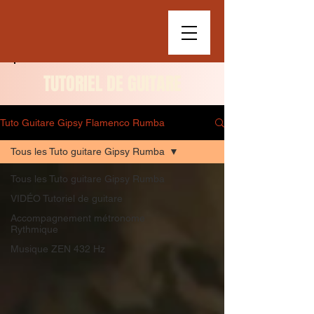
TUTORIEL DE GUITARE
Tuto Guitare Gipsy Flamenco Rumba
Tous les Tuto guitare Gipsy Rumba
Tous les Tuto guitare Gipsy Rumba
VIDÉO Tutoriel de guitare
Accompagnement métronome
Rythmique
Musique ZEN 432 Hz