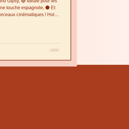
ino Gipsy, 🔵 Idéale pour les
une touche espagnole, ⚫ Et
ceaux cinématiques ! Hola,
ás aujourd’hui, on plonge
spagnole avec une gamme de
tes cordes… et tes oreilles !
uche passionnée, dramatique,
s solos ? Cette gamme est un
ec Ru