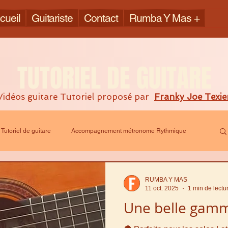
cueil
Guitariste
Contact
Rumba Y Mas +
TUTORIEL DE GUITARE
Vidéos guitare Tutoriel proposé par
Franky Joe Texie
Tutoriel de guitare
Accompagnement métronome Rythmique
RUMBA Y MAS
11 oct. 2025
1 min de lectu
Une belle gamm