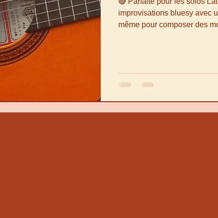
🔴 Parfaite pour les solos Lat
improvisations bluesy avec 
même pour composer des mor
guitarristas! avec Rumba y M
dans l’âme de la guitare e
Mi mineur qui va faire vibrer 
🎸🔥 Tu veux ajouter une to
ou typiquement ibérique à te
MUST. Hola, guitarristas! av