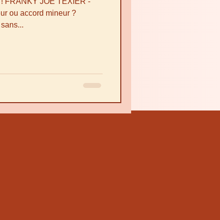
ale ! FRANKY JOE TEXIER -
 ou accord mineur ?
 sans...