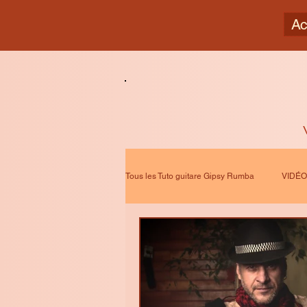
Ac
Tous les Tuto guitare Gipsy Rumba
VIDÉO 
Musique ZEN 432 Hz